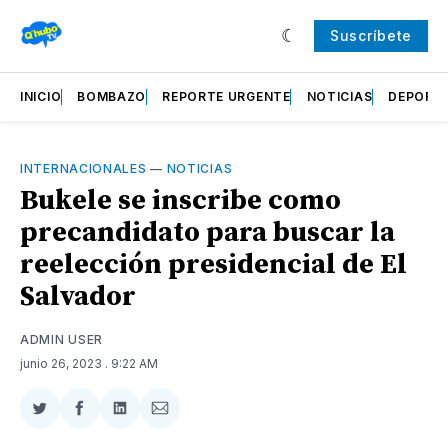
Suscríbete
INICIO
BOMBAZO
REPORTE URGENTE
NOTICIAS
DEPORT
INTERNACIONALES
—
NOTICIAS
Bukele se inscribe como
precandidato para buscar la
reelección presidencial de El
Salvador
ADMIN USER
junio 26, 2023
. 9:22 AM
Compartir
Compartir
Compartir
Compartir
en
en
en
via