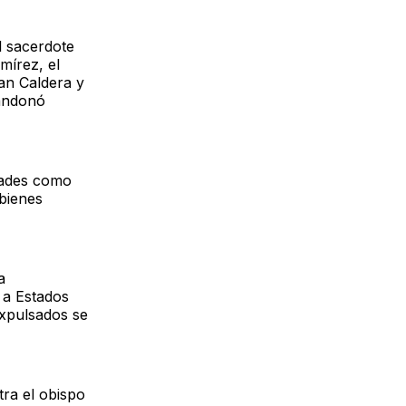
l sacerdote
mírez, el
an Caldera y
bandonó
edades como
 bienes
a
 a Estados
expulsados se
ra el obispo