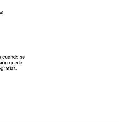
os
la cuando se
isión queda
grafías.