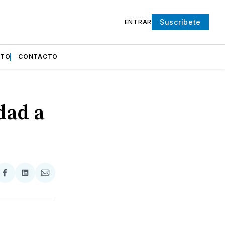
Suscríbete
ENTRAR
NTO
CONTACTO
dad a
partir
Compartir
Compartir
Compartir
en
en
via
ter
Facebook
LinkedIn
Email