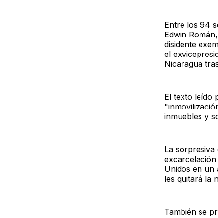
Entre los 94 s
Edwin Román, 
disidente exem
el exvicepresi
Nicaragua tras
El texto leído
"inmovilizació
inmuebles y s
La sorpresiva 
excarcelación 
Unidos en un a
les quitará la
También se pr