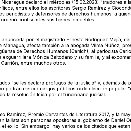
 Nicaragua declaró el miércoles (15.02.2023) "traidores a la
ríticos, entre ellos los escritores Sergio Ramírez y Gioconda 
s periodistas y defensores de derechos humanos, a quienes
 ordenó confiscarles sus bienes inmuebles.
, anunciada por el magistrado Ernesto Rodríguez Mejía, del
e Managua, afecta también a la abogada Vilma Núñez, pres
güense de Derechos Humanos (Cenidh), al periodista Carl
 exguerrillera Mónica Baltodano y su familia, y al excoma
s Carrión, entre muchos otros.
ados "se les declara prófugos de la justicia” y, además de 
no podrán ejercer cargos públicos ni de elección popular 
có la resolución leída por el funcionario judicial.
mo Ramírez, Premio Cervantes de Literatura 2017, y la may
 la lista son personas opositoras al gobierno de Daniel O
el exilio. Sin embargo, hay varios de los citados que está