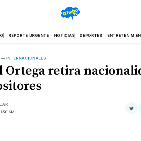
ZO
REPORTE URGENTE
NOTICIAS
DEPORTES
ENTRETENIMIE
L
—
INTERNACIONALES
l Ortega retira nacionali
ositores
ILAR
Com
 11:50 AM
en
Twit