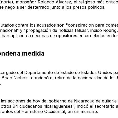
norte), monseñor Rolando Álvarez, el religioso más crítico
se negó a ser desterrado junto a los presos políticos.
mputados contra los acusados son "conspiración para com
d nacional” y "propagación de noticias falsas”, indicó Rodríg
e han aplicado a decenas de opositores encarcelados en los
ondena medida
encargado del Departamento de Estado de Estados Unidos p
 Brian Nichols, condenó el retiro de la nacionalidad de los
.
as acciones de hoy del gobierno de Nicaragua de quitarle 
 otros 94 ciudadanos nicaragüenses", indicó el secretario 
suntos del Hemisferio Occidental, en un mensaje.