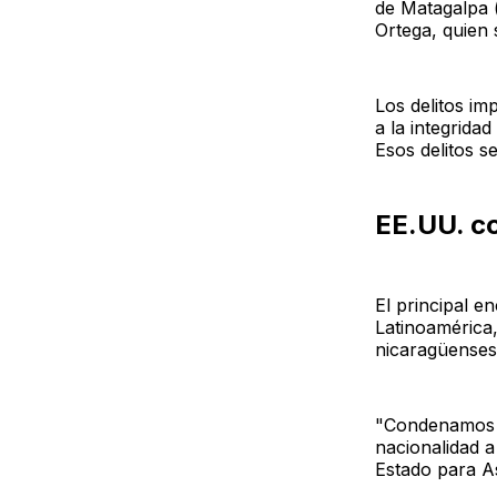
de Matagalpa (
Ortega, quien 
Los delitos i
a la integrida
Esos delitos s
EE.UU. c
El principal 
Latinoamérica,
nicaragüenses
"Condenamos l
nacionalidad a
Estado para A