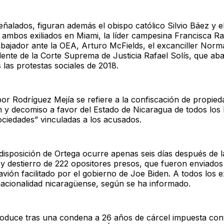
eñalados, figuran además el obispo católico Silvio Báez y e
ambos exiliados en Miami, la líder campesina Francisca Ra
bajador ante la OEA, Arturo McFields, el excanciller Norm
dente de la Corte Suprema de Justicia Rafael Solís, que a
 las protestas sociales de 2018.
 por Rodríguez Mejía se refiere a la confiscación de propi
n y decomiso a favor del Estado de Nicaragua de todos los
ociedades” vinculadas a los acusados.
disposición de Ortega ocurre apenas seis días después de l
y destierro de 222 opositores presos, que fueron enviados
vión facilitado por el gobierno de Joe Biden. A todos los 
 nacionalidad nicaragüense, según se ha informado.
oduce tras una condena a 26 años de cárcel impuesta cont