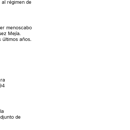
 al régimen de
eter menoscabo
uez Mejía.
 últimos años.
ara
 94
la
adjunto de