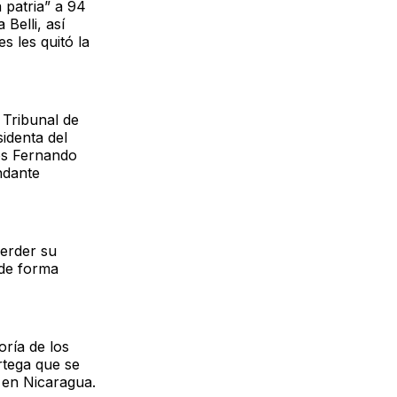
 patria” a 94
Belli, así
 les quitó la
 Tribunal de
identa del
os Fernando
ndante
perder su
"de forma
oría de los
rtega que se
n en Nicaragua.