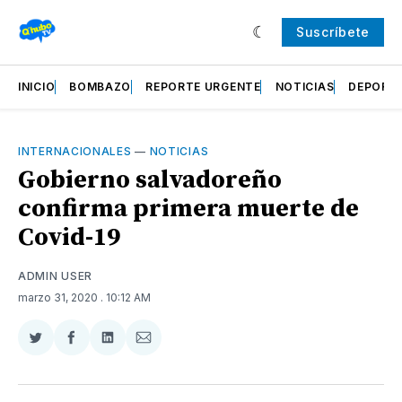
Suscríbete
INICIO
BOMBAZO
REPORTE URGENTE
NOTICIAS
DEPORT
INTERNACIONALES
—
NOTICIAS
Gobierno salvadoreño
confirma primera muerte de
Covid-19
ADMIN USER
marzo 31, 2020
. 10:12 AM
Compartir
Compartir
Compartir
Compartir
en
en
en
via
Twitter
Facebook
LinkedIn
Email