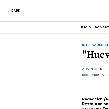
DARK
INICIO
BOMBA
INTERNACIONA
"Huev
ADMIN USER
septiembre 27, 20
Redacción
(V
Restauració
presidente
Em