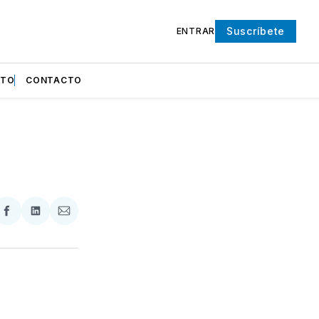
Suscríbete
ENTRAR
NTO
CONTACTO
partir
Compartir
Compartir
Compartir
en
en
via
ter
Facebook
LinkedIn
Email