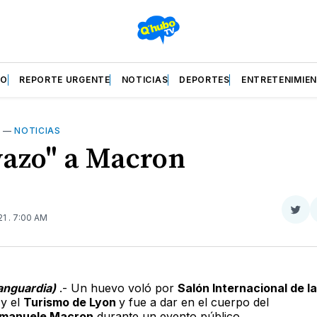
ZO
REPORTE URGENTE
NOTICIAS
DEPORTES
ENTRETENIMIE
L
—
NOTICIAS
azo" a Macron
Com
21
. 7:00 AM
en
Twit
anguardia)
.- Un huevo voló por
Salón Internacional de la
n
y el
Turismo de Lyon
y fue a dar en el cuerpo del
manuele Macron
durante un evento público.