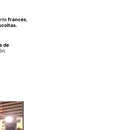
nte
francés
,
scoltas.
s de
ón.