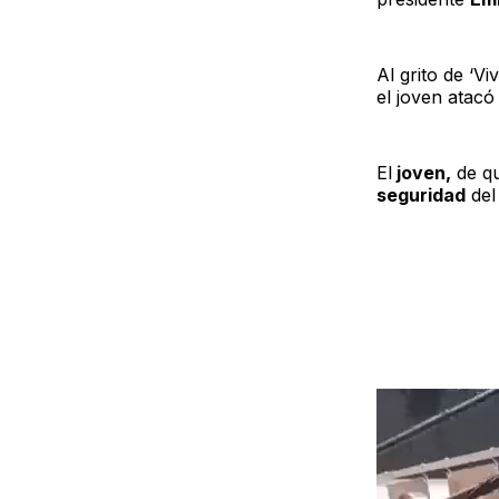
Al grito de ‘V
el joven atac
El
joven,
de qu
seguridad
del