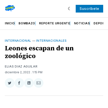
Suscríbete
INICIO
BOMBAZO
REPORTE URGENTE
NOTICIAS
DEPORT
INTERNACIONAL
—
INTERNACIONALES
Leones escapan de un
zoológico
ELIAS DIAZ AGUILAR
diciembre 2, 2022
. 1:15 PM
Compartir
Compartir
Compartir
Compartir
en
en
en
via
Twitter
Facebook
LinkedIn
Email